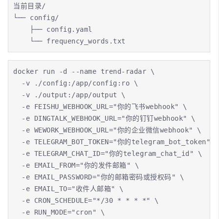
当前目录/

└── config/

    ├── config.yaml

    └── frequency_words.txt
docker run -d --name trend-radar \

  -v ./config:/app/config:ro \

  -v ./output:/app/output \

  -e FEISHU_WEBHOOK_URL="你的飞书webhook" \

  -e DINGTALK_WEBHOOK_URL="你的钉钉webhook" \

  -e WEWORK_WEBHOOK_URL="你的企业微信webhook" \

  -e TELEGRAM_BOT_TOKEN="你的telegram_bot_token" \

  -e TELEGRAM_CHAT_ID="你的telegram_chat_id" \

  -e EMAIL_FROM="你的发件邮箱" \

  -e EMAIL_PASSWORD="你的邮箱密码或授权码" \

  -e EMAIL_TO="收件人邮箱" \

  -e CRON_SCHEDULE="*/30 * * * *" \

  -e RUN_MODE="cron" \
