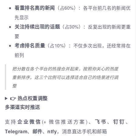
看重排名高的新闻
（占60%）：各平台前几名的新闻优
先显示
关注持续出现的话题
（占30%）：反复出现的新闻更重
要
考虑排名质量
（占10%）：不仅多次出现，还经常排在
前列
把分散在各个平台的热搜合并起来，按照你关心的热度
重新排序，这三个比例可以选择适合自己的场景进行调
整
👉 热点权重调整
多渠道实时推送
支持
企业微信
(+ 微信推送方案)、
飞书
、
钉钉
、
Telegram
、
邮件
、
ntfy
，消息直达手机和邮箱