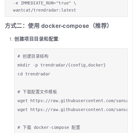
  -e IMMEDIATE_RUN="true" \

  wantcat/trendradar:latest
方式二：使用 docker-compose（推荐）
创建项目目录和配置
:
# 创建目录结构

mkdir -p trendradar/{config,docker}

cd trendradar

# 下载配置文件模板

wget https://raw.githubusercontent.com/sansan0
wget https://raw.githubusercontent.com/sansan0
# 下载 docker-compose 配置
