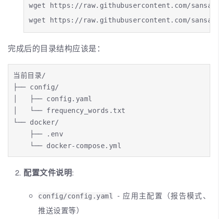
wget https://raw.githubusercontent.com/sansan0
wget https://raw.githubusercontent.com/sansan
完成后的目录结构应该是：
当前目录/

├── config/

│   ├── config.yaml

│   └── frequency_words.txt

└── docker/

    ├── .env

    └── docker-compose.yml
配置文件说明
:
- 应用主配置（报告模式、
config/config.yaml
推送设置等）