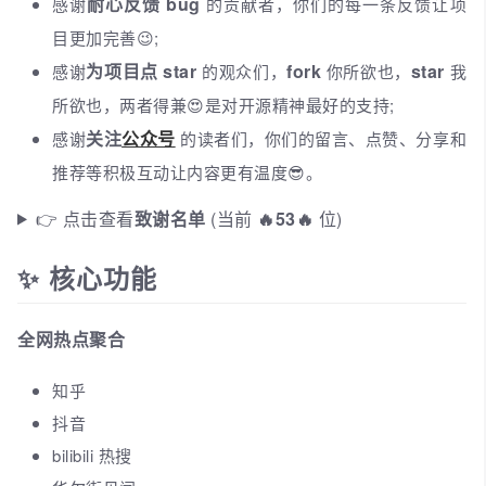
耐心反馈 bug
感谢
的贡献者，你们的每一条反馈让项
目更加完善😉;
为项目点 star
fork
star
感谢
的观众们，
你所欲也，
我
所欲也，两者得兼😍是对开源精神最好的支持;
关注
公众号
感谢
的读者们，你们的留言、点赞、分享和
推荐等积极互动让内容更有温度😎。
👉 点击查看
致谢名单
(当前
🔥53🔥
位)
✨ 核心功能
全网热点聚合
知乎
抖音
bilibili 热搜