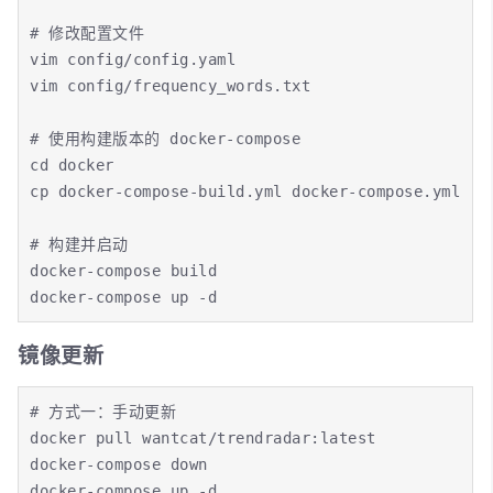
# 修改配置文件

vim config/config.yaml

vim config/frequency_words.txt

# 使用构建版本的 docker-compose

cd docker

cp docker-compose-build.yml docker-compose.yml

# 构建并启动

docker-compose build

docker-compose up -d
镜像更新
# 方式一：手动更新

docker pull wantcat/trendradar:latest

docker-compose down

docker-compose up -d
