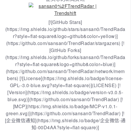
[![GitHub Stars]
(https://img.shields.io/github/stars/sansan0/TrendRada
r?style=flat-square&logo=github&color=yellow)]
(https://github.com/sansan0/TrendRadar/stargazers) [!
[GitHub Forks]
(https://img.shields.io/github/forks/sansan0/TrendRada
r?style=flat-square&logo=github&color=blue)]
(https://github.com/sansan0/TrendRadar/network/mem
bers) [![License](https://img.shields.io/badge/license-
GPL--3.0-blue.svg?style=flat-square)](LICENSE) [!
[Version](https://img.shields.io/badge/version-v3.0.5-
blue.svg)](https://github.com/sansan0/TrendRadar) [!
[MCP](https://img.shields.io/badge/MCP-v1.0.1-
green.svg)](https://github.com/sansan0/TrendRadar) [!
[企业微信通知](https://img.shields.io/badge/企业微信-通
知-00D4AA?style=flat-square)]