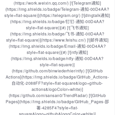
(https://work.weixin.qq.com/) [![Telegram通知]
(https://img.shields.io/badge/Telegram-通知-00D4AA?
style=flat-square)](https://telegram.org/) [![dingtalk通知]
(https://img.shields.io/badge/钉钉-通知-00D4AA?
style=flat-square)](#) [![飞书通知]
(https://img.shields.io/badge/飞书-通知-00D4AA?
style=flat-square)](https://www.feishu.cn/) [![邮件通知]
(https://img.shields.io/badge/Email-通知-00D4AA?
style=flat-square)](#) [![ntfy通知]
(https://img.shields.io/badge/ntfy-通知-00D4AA?
style=flat-square)]
(https://github.com/binwiederhier/ntfy) [![GitHub
Actions](https://img.shields.io/badge/GitHub_Actions-
自动化-2088FF?style=flat-square&logo=github-
actions&logoColor=white)]
(https://github.com/sansan0/TrendRadar) [![GitHub
Pages](https://img.shields.io/badge/GitHub_Pages-部
署-4285F4?style=flat-
square&logo=github&logoColor=white)]