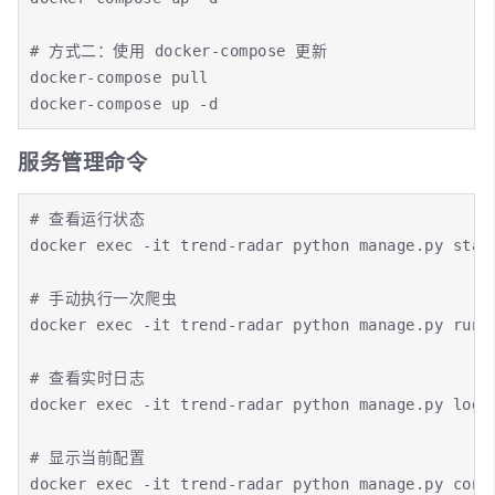
# 方式二：使用 docker-compose 更新

docker-compose pull

docker-compose up -d
服务管理命令
# 查看运行状态

docker exec -it trend-radar python manage.py statu
# 手动执行一次爬虫

docker exec -it trend-radar python manage.py run

# 查看实时日志

docker exec -it trend-radar python manage.py logs

# 显示当前配置

docker exec -it trend-radar python manage.py confi