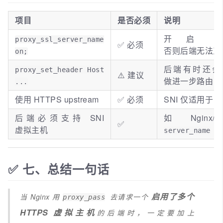
项目
是否必须
说明
开启 S
proxy_ssl_server_name
✅ 必须
否则后端无法正
on;
后端有时还会根
proxy_set_header Host
⚠️ 建议
做进一步路由
...
使用 HTTPS upstream
✅ 必须
SNI 仅适用于 H
后端必须支持 SNI
如 Nginx/A
✅
虚拟主机
配
server_name
✅ 七、总结一句话
启用了多个
当 Nginx 用
去请求一个
proxy_pass
HTTPS 虚拟主机
的后端时，一定要加上